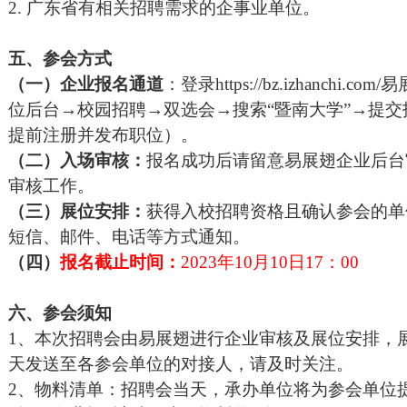
2.
广东
省有相关招聘需求的企事业单位。
五、参会方式
（一）企业报名通道
：登录
https://bz.izhanc
位后台→校园招聘→双选会→搜索“
暨南大学
”→提
提前注册并发布职位）。
（二）入场审核：
报名成功后请留意易展翅企业后台
审核工作。
（三）展位安排：
获得入校招聘资格且确认参会的单
短信、邮件、电话等方式通知。
（四）
报名截止时间：
202
3
年
10
月
10
日
1
7
：
00
六、
参会须知
1、本次招聘会由易展翅进行企业审核及展位安排，
天发送至各参会单位的对接人，请及时关注。
2、物料清单：招聘会当天，承办单位将为参会单位