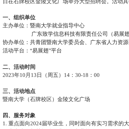
日在
石牌校区金陵文化广场
举办大型招聘会。活动具
一、
组织单位
主办单位：
暨南大学
就业指导中心
广东致学信息科技有限责任公司（易展翅
协办单位：
共青团暨南大学委员会、广东省人力资源
活动平台
：
“易展翅”平台
二、
活动时间
202
3
年
10
月
13
日（周
五
）
14：
3
0-18：00
三、
活动地点
暨南大学（石牌校区）金陵文化广场
四、
服务对象
1.
重点面向
2024届
毕业生，同时面向有实习需求的