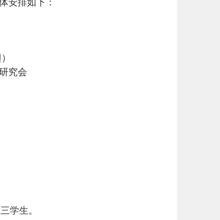
体安排如下：
）
研究会
大三学生
。