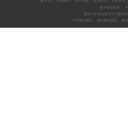
了解学校
|
入校招聘
|
就业市场
|
就业指导
|
就业管理
|
就业创业风采
|
暨南大学就业指导中心版权
可信网站验证
诚信网站验证
安