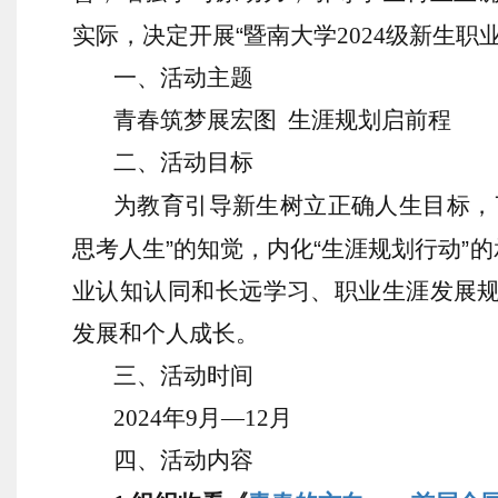
实际，决定开展
“
暨南大学
202
4
级新生职
一、活动主题
青春筑梦展宏图
生涯
规划启前程
二、活动目标
为教育引导新生树立正确人生目标，
思考人生
”
的知觉，内化
“
生涯规划行动
”
的
业认知认同和长远学习、职业生涯发展
发展和个人成长。
三、活动时间
202
4
年
9
月
—
12
月
四、活动内容