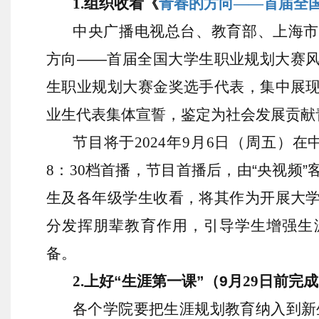
1.
组织收看《
青春的方向
——首届全
中央广播电视总台、教育部、上海市
方向
——首届全国大学生职业规划大赛
生职业规划大赛金奖选手代表，集中展
业生代表集体宣誓，鉴定为社会发展贡献
节目将于
2024
年
9
月
6
日（周五）在
8
：
30
档首播，节目首播后，由“央视频”
生及各年级学生收看，将其作为开展大
分发挥朋辈教育作用，引导学生增强生
备。
2
.
上好
“
生涯第一课
”
（
9
月
29
日前完成
各个学院要把生涯规划教育纳入到新