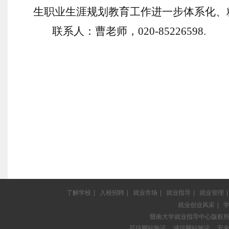
生职业生涯规划教育工作进一步体系化、
联系人：曹老师，
020-8522
6598
.
20
了解学校
|
入校招聘
|
就业市场
|
就业指导
|
就业管理
|
就业创业风采
|
暨南大学就业指导中心版权
可信网站验证
诚信网站验证
安