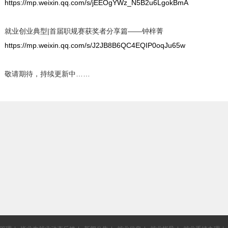
https://mp.weixin.qq.com/s/jEEOgYWz_N5B2u6LgokBmA
就业创业典型|首届职规赛获奖者分享篇——钟梓菁
https://mp.weixin.qq.com/s/J2JB8B6QC4EQIP0oqJu65w
敬请期待，持续更新中……